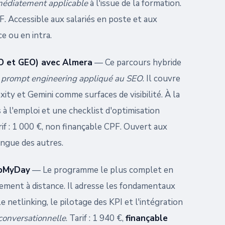
immédiatement applicable
à l'issue de la formation.
F. Accessible aux salariés en poste et aux
ce ou en intra.
SO et GEO) avec Almera
— Ce parcours hybride
e
prompt engineering appliqué au SEO
. Il couvre
xity et Gemini comme surfaces de visibilité. À la
à l'emploi et une checklist d'optimisation
if : 1 000 €, non finançable CPF. Ouvert aux
ingue des autres.
ebMyDay
— Le programme le plus complet en
rement à distance. Il adresse les fondamentaux
le netlinking, le pilotage des KPI et l'intégration
 conversationnelle
. Tarif : 1 940 €,
finançable