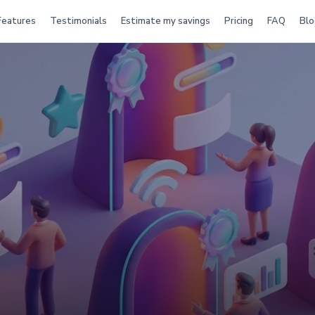
Features
Testimonials
Estimate my savings
Pricing
FAQ
Blo