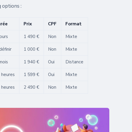
 options :
rée
Prix
CPF
Format
jours
1 490 €
Non
Mixte
définir
1 000 €
Non
Mixte
mois
1 940 €
Oui
Distance
 heures
1 599 €
Oui
Mixte
 heures
2 490 €
Non
Mixte