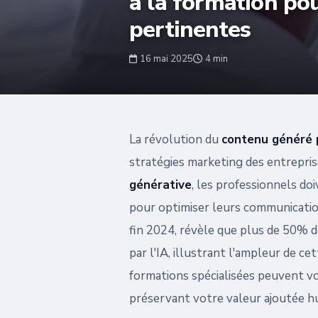
à la formation po
pertinentes
16 mai 2025
4 min
La révolution du
contenu généré pa
stratégies marketing des entreprise
générative
, les professionnels d
pour optimiser leurs communication
fin 2024, révèle que plus de 50% 
par l'IA, illustrant l'ampleur de 
formations spécialisées peuvent vou
préservant votre valeur ajoutée h